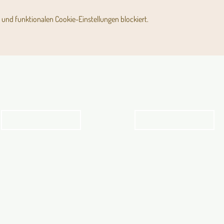
und funktionalen Cookie-Einstellungen blockiert.
Angebot für Kinder,
Stundenpläne
Jugendliche und Familien
Religionsunterricht
Angebot
Stundenpläne