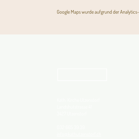
Google Maps wurde aufgrund der Analytics- 
Aktuelles Pfarrblatt
kathbern
Kath. Kirche Utzenstorf
Landshutstrasse 41
3427 Utzenstorf
032 665 39 39
info@kathutzenstorf.ch