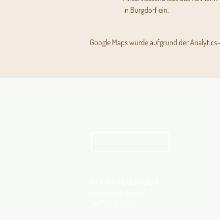
in Burgdorf ein.
Google Maps wurde aufgrund der Analytics- 
Aktuelles Pfarrblatt
kathbern
Kath. Kirche Utzenstorf
Landshutstrasse 41
3427 Utzenstorf