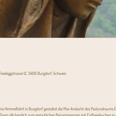
Friedeggstrasse 12, 3400 Burgdorf, Schweiz
aria Himmelfahrt in Burgdorf gestaltet die Mai-Andacht des Pastoralraums
-Team alle herzlich zum gemüt­lichen Beisammensein mit ­Erdbeerkuchen in de