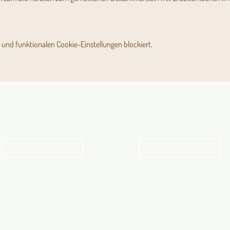
und funktionalen Cookie-Einstellungen blockiert.
Angebot für Kinder,
Stundenpläne
Jugendliche und Familien
Religionsunterricht
Angebot
Stundenpläne