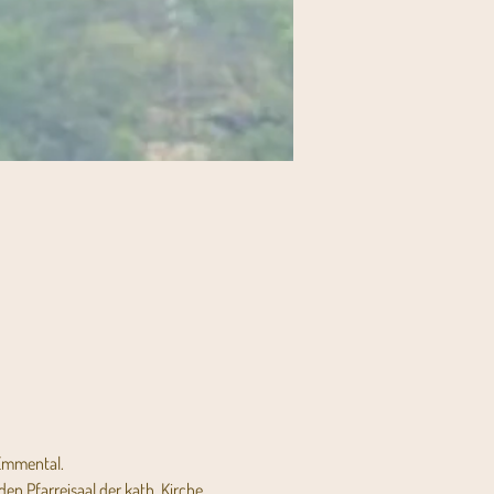
 Emmental.
n Pfarreisaal der kath. Kirche 