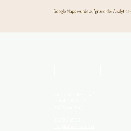
Google Maps wurde aufgrund der Analytics- 
Aktuelles Pfarrblatt
kathbern
Kath. Kirche Utzenstorf
Landshutstrasse 41
3427 Utzenstorf
032 665 39 39
info@kathutzenstorf.ch