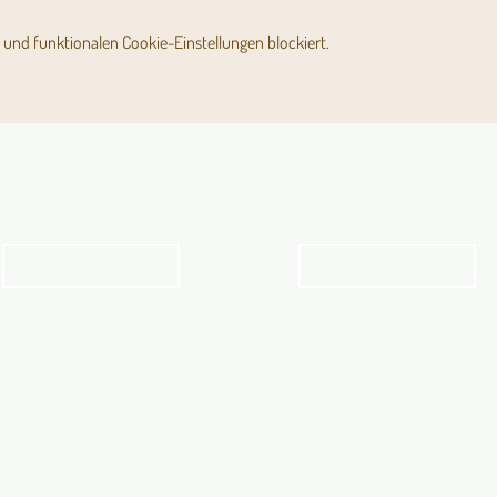
und funktionalen Cookie-Einstellungen blockiert.
Angebot für Kinder,
Stundenpläne
Jugendliche und Familien
Religionsunterricht
Angebot
Stundenpläne