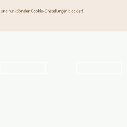
und funktionalen Cookie-Einstellungen blockiert.
Angebot für Kinder,
Stundenpläne
Jugendliche und Familien
Religionsunterricht
Angebot
Stundenpläne