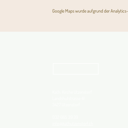
Google Maps wurde aufgrund der Analytics- 
Aktuelles Pfarrblatt
kathbern
Kath. Kirche Utzenstorf
Landshutstrasse 41
3427 Utzenstorf
032 665 39 39
info@kathutzenstorf.ch