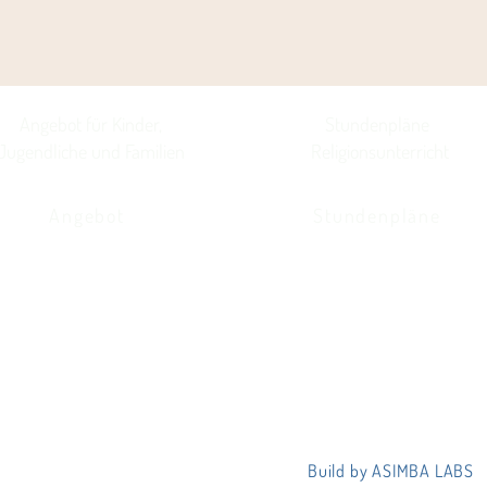
Angebot für Kinder,
Stundenpläne
Jugendliche und Familien
Religionsunterricht
Angebot
Stundenpläne
Build by ASIMBA LABS