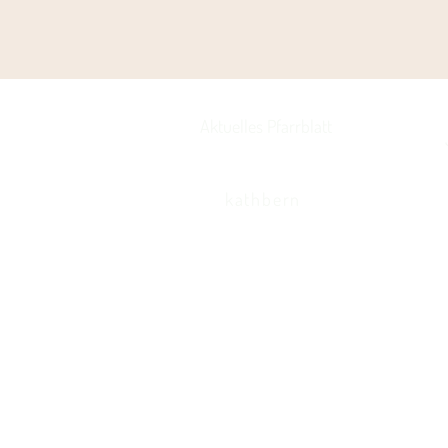
Aktuelles Pfarrblatt
kathbern
Kath. Kirche Utzenstorf
Landshutstrasse 41
3427 Utzenstorf
032 665 39 39
info@kathutzenstorf.ch
© 2026