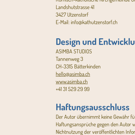
Landshutstrasse 41
3427 Utzenstorf
E-Mail:
info@kathutzenstorf.ch
Design und Entwickl
ASIMBA STUDIOS
Tannenweg 3
CH-3315 Bätterkinden
hello@asimba.ch
www.asimba.ch
+41 31 529 29 99
Haftungsausschluss
Der Autor übernimmt keine Gewähr für di
Haftungsansprüche gegen den Autor we
Nichtnutzung der veröffentlichten In