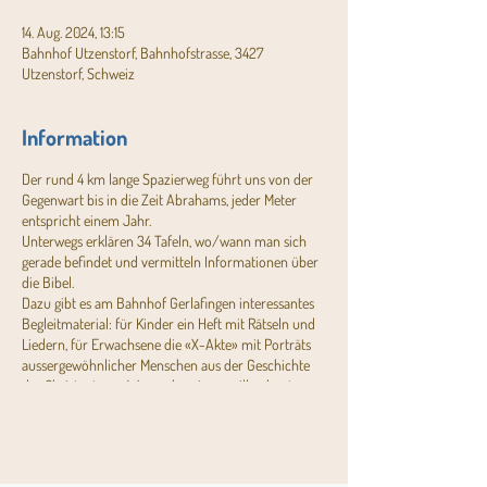
14. Aug. 2024, 13:15
Bahnhof Utzenstorf, Bahnhofstrasse, 3427
Utzenstorf, Schweiz
Information
Der rund 4 km lange Spazierweg führt uns von der
Gegenwart bis in die Zeit Abrahams, jeder Meter
entspricht einem Jahr.
Unterwegs erklären 34 Tafeln, wo/wann man sich
gerade befindet und vermitteln Informationen über
die Bibel.
Dazu gibt es am Bahnhof Gerlafingen interessantes
Begleitmaterial: für Kinder ein Heft mit Rätseln und
Liedern, für Erwachsene die «X-Akte» mit Porträts
aussergewöhnlicher Menschen aus der Geschichte
des Christentums. Wer mehr wissen will, schaut
unter
www.bibelweg.ch
.
Der Erlebnispfad mit den informativen Zeittafeln ist
etwas Besonderes, weil er grosse Themen einfach
und verständlich anpackt. Schritt für Schritt werden