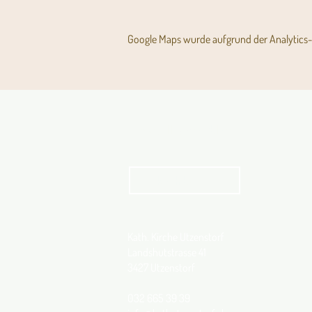
Google Maps wurde aufgrund der Analytics- 
Aktuelles Pfarrblatt
kathbern
Kath. Kirche Utzenstorf
Landshutstrasse 41
3427 Utzenstorf
032 665 39 39