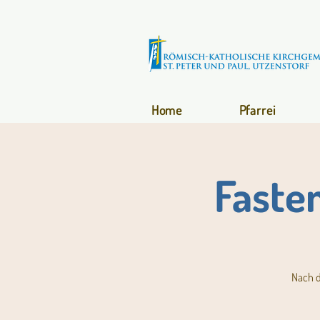
Home
Pfarrei
Faste
Nach d