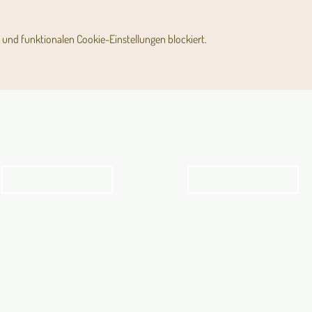
und funktionalen Cookie-Einstellungen blockiert.
Angebot für Kinder,
Stundenpläne
Jugendliche und Familien
Religionsunterricht
Angebot
Stundenpläne