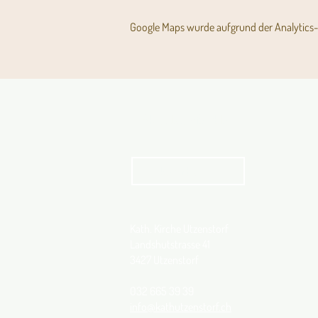
Google Maps wurde aufgrund der Analytics- 
Aktuelles Pfarrblatt
kathbern
Kath. Kirche Utzenstorf
Landshutstrasse 41
3427 Utzenstorf
032 665 39 39
info@kathutzenstorf.ch