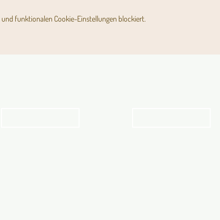
und funktionalen Cookie-Einstellungen blockiert.
Angebot für Kinder,
Stundenpläne
Jugendliche und Familien
Religionsunterricht
Angebot
Stundenpläne