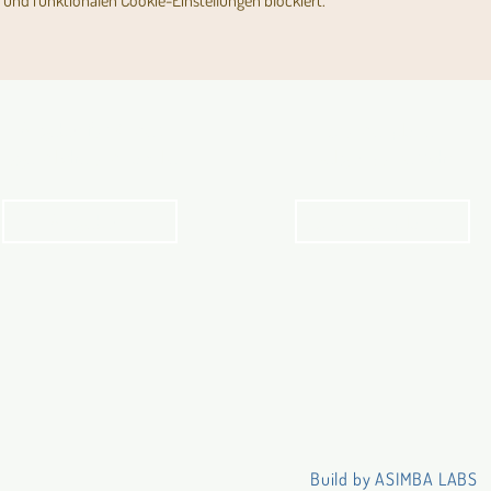
und funktionalen Cookie-Einstellungen blockiert.
Angebot für Kinder,
Stundenpläne
Jugendliche und Familien
Religionsunterricht
Angebot
Stundenpläne
Build by ASIMBA LABS