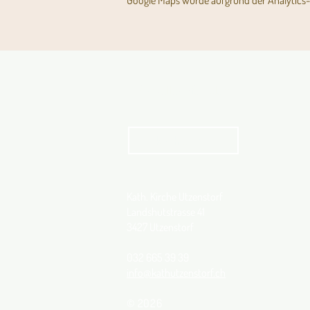
Google Maps wurde aufgrund der Analytics- 
Aktuelles Pfarrblatt
kathbern
Kath. Kirche Utzenstorf
Landshutstrasse 41
3427 Utzenstorf
032 665 39 39
info@kathutzenstorf.ch
© 2026