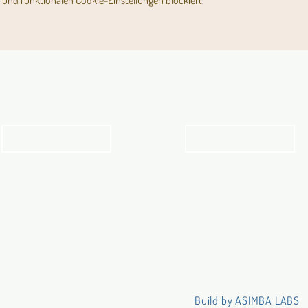
und funktionalen Cookie-Einstellungen blockiert.
Angebot für Kinder,
Stundenpläne
Jugendliche und Familien
Religionsunterricht
Angebot
Stundenpläne
Build by ASIMBA LABS