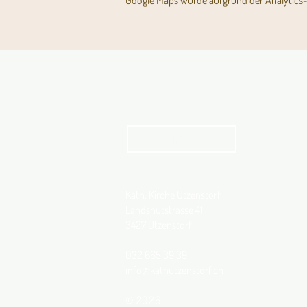
Google Maps wurde aufgrund der Analytics- 
Aktuelles Pfarrblatt
kathbern
Kath. Kirche Utzenstorf
Landshutstrasse 41
3427 Utzenstorf
032 665 39 39
info@kathutzenstorf.ch
© 2026