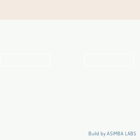
Angebot für Kinder,
Stundenpläne
Jugendliche und Familien
Religionsunterricht
Angebot
Stundenpläne
Build by ASIMBA LABS