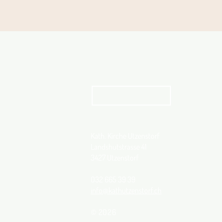
Aktuelles Pfarrblatt
kathbern
Kath. Kirche Utzenstorf
Landshutstrasse 41
3427 Utzenstorf
032 665 39 39
info@kathutzenstorf.ch
© 2026