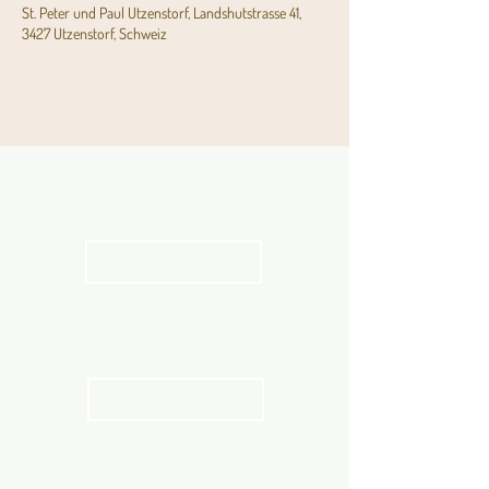
St. Peter und Paul Utzenstorf, Landshutstrasse 41,
3427 Utzenstorf, Schweiz
Aktuelles
Pfarrblatt
kathbern
Angebot für Kinder,
Jugendliche und Familien
Angebot
Stundenpläne