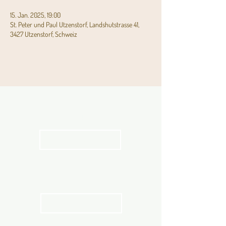
15. Jan. 2025, 19:00
St. Peter und Paul Utzenstorf, Landshutstrasse 41,
3427 Utzenstorf, Schweiz
Aktuelles
Pfarrblatt
kathbern
Angebot für Kinder,
Jugendliche und Familien
Angebot