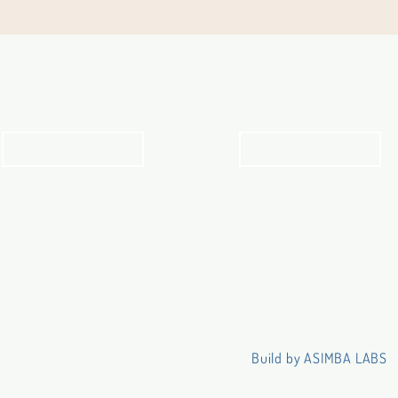
Angebot für Kinder,
Stundenpläne
Jugendliche und Familien
Religionsunterricht
Angebot
Stundenpläne
Build by ASIMBA LABS