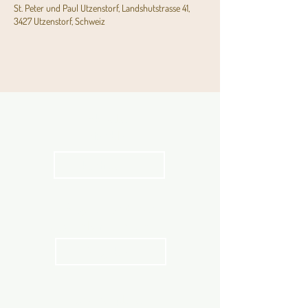
St. Peter und Paul Utzenstorf, Landshutstrasse 41,
3427 Utzenstorf, Schweiz
Aktuelles
Pfarrblatt
kathbern
Angebot für Kinder,
Jugendliche und Familien
Angebot
Stundenpläne