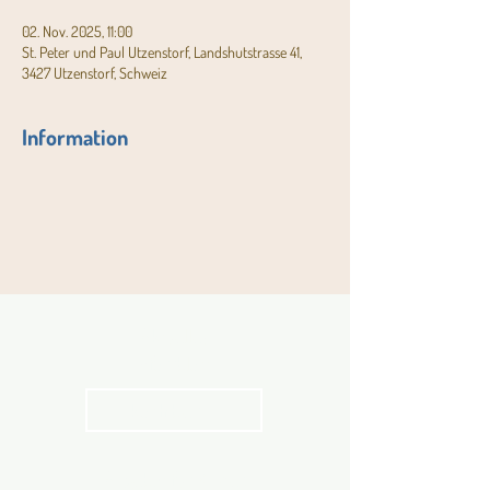
02. Nov. 2025, 11:00
St. Peter und Paul Utzenstorf, Landshutstrasse 41,
3427 Utzenstorf, Schweiz
Information
Aktuelles
Pfarrblatt
kathbern
Angebot für Kinder,