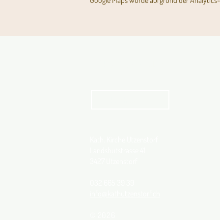
Google Maps wurde aufgrund der Analytics- 
Aktuelles Pfarrblatt
kathbern
Kath. Kirche Utzenstorf
Landshutstrasse 41
3427 Utzenstorf
032 665 39 39
info@kathutzenstorf.ch
© 2026