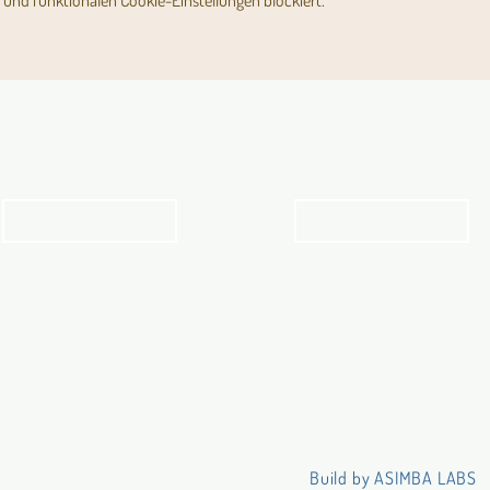
und funktionalen Cookie-Einstellungen blockiert.
Angebot für Kinder,
Stundenpläne
Jugendliche und Familien
Religionsunterricht
Angebot
Stundenpläne
Build by ASIMBA LABS