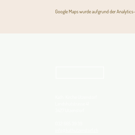
Google Maps wurde aufgrund der Analytics- 
Aktuelles Pfarrblatt
kathbern
Kath. Kirche Utzenstorf
Landshutstrasse 41
3427 Utzenstorf
032 665 39 39
info@kathutzenstorf.ch