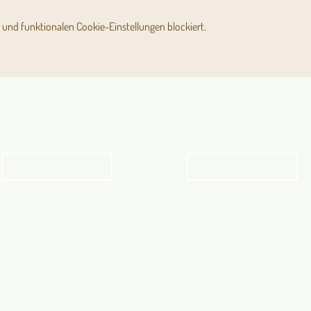
und funktionalen Cookie-Einstellungen blockiert.
Angebot für Kinder,
Stundenpläne
Jugendliche und Familien
Religionsunterricht
Angebot
Stundenpläne