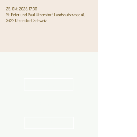
25. Okt. 2025, 17:30
St. Peter und Paul Utzenstorf, Landshutstrasse 41,
3427 Utzenstorf, Schweiz
Aktuelles
Pfarrblatt
kathbern
Angebot für Kinder,
Jugendliche und Familien
Angebot