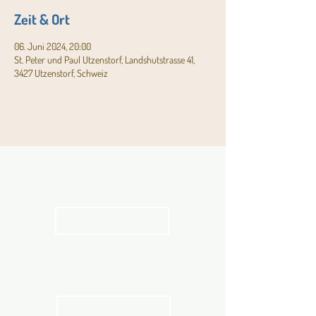
Zeit & Ort
06. Juni 2024, 20:00
St. Peter und Paul Utzenstorf, Landshutstrasse 41,
3427 Utzenstorf, Schweiz
Aktuelles
Pfarrblatt
kathbern
Angebot für Kinder,
Jugendliche und Familien
Angebot