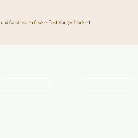
und funktionalen Cookie-Einstellungen blockiert.
Angebot für Kinder,
Stundenpläne
Jugendliche und Familien
Religionsunterricht
Angebot
Stundenpläne