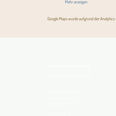
Mehr anzeigen
Google Maps wurde aufgrund der Analytics- 
Aktuelles Pfarrblatt
kathbern
Kath. Kirche Utzenstorf
Landshutstrasse 41
3427 Utzenstorf
032 665 39 39