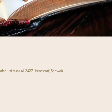
andshutstrasse 41, 3427 Utzenstorf, Schweiz