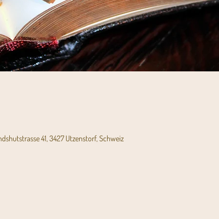
andshutstrasse 41, 3427 Utzenstorf, Schweiz