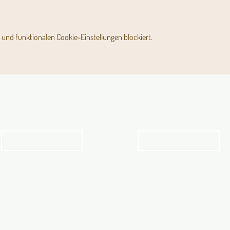
und funktionalen Cookie-Einstellungen blockiert.
Angebot für Kinder,
Stundenpläne
Jugendliche und Familien
Religionsunterricht
Angebot
Stundenpläne