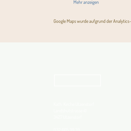
Mehr anzeigen
Google Maps wurde aufgrund der Analytics- 
Aktuelles Pfarrblatt
kathbern
Kath. Kirche Utzenstorf
Landshutstrasse 41
3427 Utzenstorf
032 665 39 39