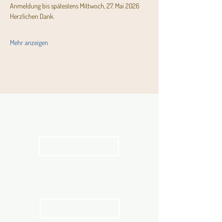
Anmeldung bis spätestens Mittwoch, 27. Mai 2026
Herzlichen Dank. 
Mehr anzeigen
Aktuelles
Pfarrblatt
kathbern
Angebot für Kinder,
Jugendliche und Familien
Angebot