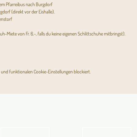
 dem Pfarreibus nach Burgdorf
a Burgdorf (direkt vor der Eishalle).
tzenstorf
uh-Miete von Fr. 6.-, falls du keine eigenen Schlittschuhe mitbringst).
und funktionalen Cookie-Einstellungen blockiert.
Angebot für Kinder,
Stundenpläne
Jugendliche und Familien
Religionsunterricht
Angebot
Stundenpläne