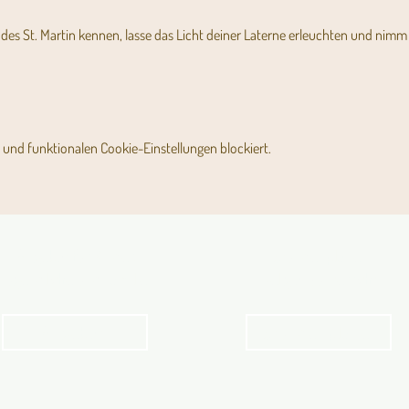
s St. Martin kennen, lasse das Licht deiner Laterne erleuchten und nimm mi
und funktionalen Cookie-Einstellungen blockiert.
Angebot für Kinder,
Stundenpläne
Jugendliche und Familien
Religionsunterricht
Angebot
Stundenpläne