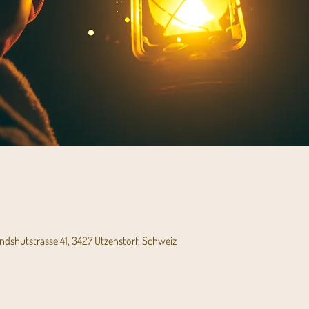
andshutstrasse 41, 3427 Utzenstorf, Schweiz