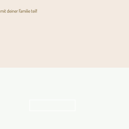
t deiner Familie teil! 
Kirche in Bewegung
Ausgaben