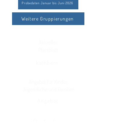
Probedaten Januar bis Juni 2026
Weitere Gruppierungen
Aktuelles
Pfarrblatt
kathbern
Angebot für Kinder,
Jugendliche und Familien
Angebot
Stundenpläne
Religionsunterricht